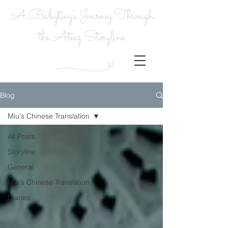
A Babytiny's Journey Through
the Ateez Storyline
Blog
Miu's Chinese Translation
All Posts
Storyline
General
Miu's Chinese Translation
Diaries